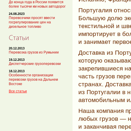
До конца года в России появится
более тысячи км новых автодорог
Португалия относ
24.08.2023
Большую долю экс
Перевозчики просят ввести
госрегулирование цен на
текстильной и шв
дизельное топливо
импортирует в бо
Статьи
и занимает перво
20.12.2013
Доставка из Порт
Перевозка грузов из Румынии
которую оказываю
19.12.2013
Диспетчерские грузоперевозки
закрепившиеся н
18.12.2013
часть грузов пер
Особенности организации
перевозки грузов на Дальнем
странах. Доставк
Востоке
из Португалии в 
Все статьи
автомобильным и
Наша компания пр
любых грузов — н
и заканчивая пер