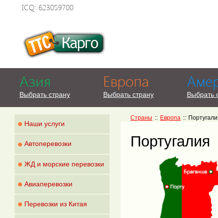
ICQ: 623059700
Азия
Европа
Аме
Выбрать страну
Выбрать страну
Выбрать 
Страны
::
Европа
::
Португали
•
Наши услуги
Португалия
•
Автоперевозки
•
ЖД и морские перевозки
•
Авиаперевозки
•
Перевозки из Китая