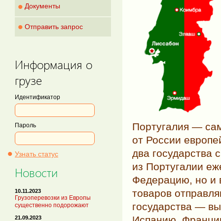
•
Документы
•
Отправить запрос
Информация о
грузе
Идентификатор
Португалия — са
Пароль
от России европей
•
два государства 
Узнать статус
из Португалии еж
Новости
Федерацию, но и 
товаров отправля
10.11.2023
Грузоперевозки из Европы
государства — в
существенно подорожают
Испанию, Франци
21.09.2023