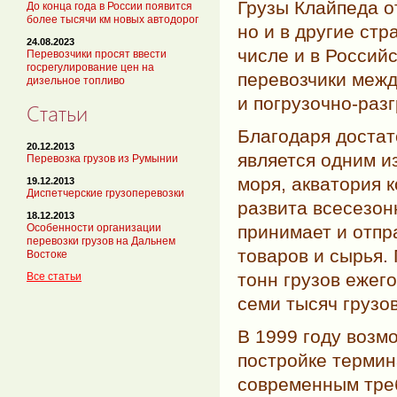
Грузы Клайпеда о
До конца года в России появится
более тысячи км новых автодорог
но и в другие ст
24.08.2023
числе и в Россий
Перевозчики просят ввести
госрегулирование цен на
перевозчики межд
дизельное топливо
и
погрузочно-раз
Статьи
Благодаря доста
20.12.2013
является одним и
Перевозка грузов из Румынии
моря, акватория к
19.12.2013
Диспетчерские грузоперевозки
развита всесезон
18.12.2013
принимает и отпр
Особенности организации
перевозки грузов на Дальнем
товаров и сырья.
Востоке
тонн грузов ежег
Все статьи
семи тысяч грузо
В 1999 году возм
постройке термин
современным треб