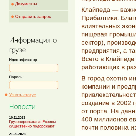
•
Документы
Клайпеда — важне
•
Отправить запрос
Прибалтики. Благ
влиятельных экон
пищевая промышл
Информация о
сектор), произво
грузе
предприятия, а т
Всего в Клайпеде
Идентификатор
работающих в ра
В город охотно и
Пароль
компании и предп
•
привлекательнос
Узнать статус
создание в 2002 
Новости
от порта. На дан
400 миллионов ев
10.11.2023
Грузоперевозки из Европы
почти половина и
существенно подорожают
21.09.2023