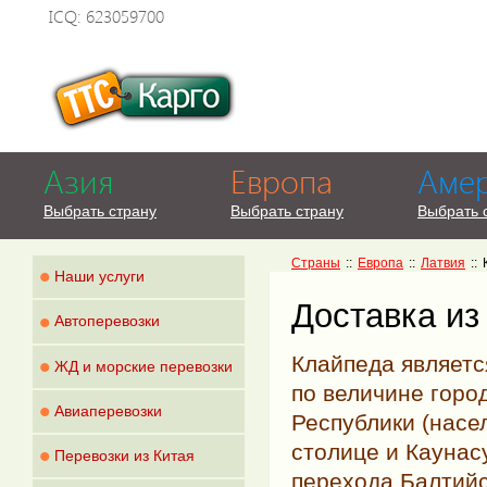
ICQ: 623059700
Азия
Европа
Аме
Выбрать страну
Выбрать страну
Выбрать 
Страны
::
Европа
::
Латвия
::
•
Наши услуги
Доставка из
•
Автоперевозки
•
Клайпеда являетс
ЖД и морские перевозки
по величине горо
•
Авиаперевозки
Республики (насе
•
столице и Каунас
Перевозки из Китая
перехода Балтийс