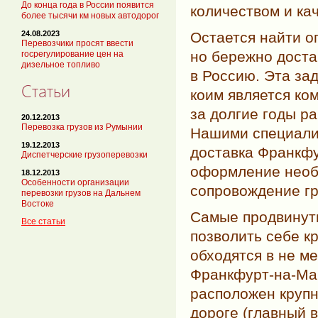
До конца года в России появится
количеством и ка
более тысячи км новых автодорог
Остается найти о
24.08.2023
Перевозчики просят ввести
но бережно доста
госрегулирование цен на
дизельное топливо
в Россию. Эта за
Статьи
коим является ко
за долгие годы р
20.12.2013
Перевозка грузов из Румынии
Нашими специали
19.12.2013
доставка
Франкфу
Диспетчерские грузоперевозки
оформление необ
18.12.2013
Особенности организации
сопровождение гр
перевозки грузов на Дальнем
Востоке
Самые продвинуты
Все статьи
позволить себе кр
обходятся в не м
Франкфурт-на-Ма
расположен крупн
дороге (главный