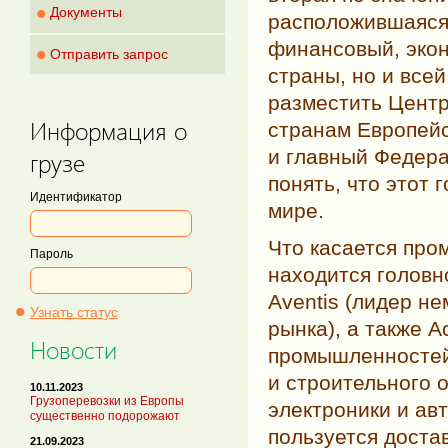
•
Документы
расположившаяся 
финансовый, экон
•
Отправить запрос
страны, но и все
разместить Центр
Информация о
странам Европей
и главный Федера
грузе
понять, что этот 
Идентификатор
мире.
Что касается про
Пароль
находится головн
Aventis (лидер н
•
Узнать статус
рынка), а также 
Новости
промышленностей
и строительного 
10.11.2023
Грузоперевозки из Европы
электроники и ав
существенно подорожают
пользуется доста
21.09.2023