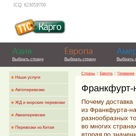
ICQ: 623059700
Азия
Европа
Аме
Выбрать страну
Выбрать страну
Выбрать 
Страны
::
Европа
::
Германия
•
Наши услуги
Франкфурт-
•
Автоперевозки
•
Почему доставка
ЖД и морские перевозки
из
Франкфурта-н
•
Авиаперевозки
разнообразных т
•
во многих страна
Перевозки из Китая
вторая по значен