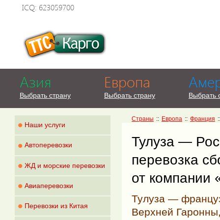
ICQ: 623059700
Азия
Европа
Аме
Выбрать страну
Выбрать страну
Выбрать 
Страны
::
Европа
::
Франция
:
•
Наши услуги
Тулуза — Рос
•
Автоперевозки
перевозка сб
•
ЖД и морские перевозки
от компании 
•
Авиаперевозки
Тулуза — францу
•
Перевозки из Китая
Верхней Гаронны