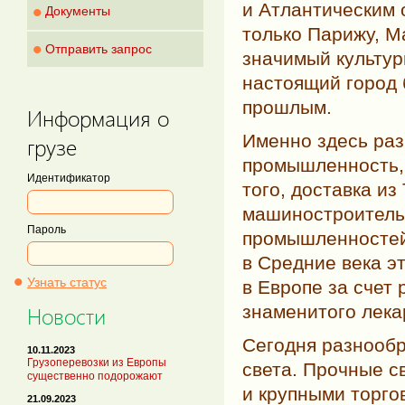
•
и Атлантическим 
Документы
только Парижу, М
•
Отправить запрос
значимый культу
настоящий город
прошлым.
Информация о
Именно здесь раз
грузе
промышленность, 
Идентификатор
того, доставка из
машиностроительн
Пароль
промышленностей 
в Средние века э
•
Узнать статус
в Европе за счет
знаменитого лека
Новости
Сегодня разнообр
10.11.2023
Грузоперевозки из Европы
света. Прочные с
существенно подорожают
и крупными торго
21.09.2023