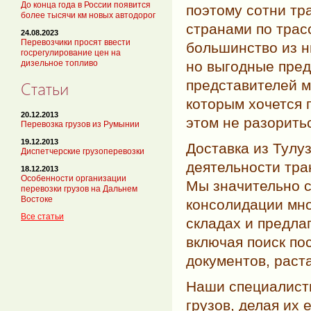
До конца года в России появится
поэтому сотни тр
более тысячи км новых автодорог
странами по трас
24.08.2023
Перевозчики просят ввести
большинство из н
госрегулирование цен на
но выгодные пред
дизельное топливо
представителей м
Статьи
которым хочется 
20.12.2013
этом не разорить
Перевозка грузов из Румынии
19.12.2013
Доставка из Тулу
Диспетчерские грузоперевозки
деятельности тр
18.12.2013
Особенности организации
Мы значительно с
перевозки грузов на Дальнем
Востоке
консолидации мно
Все статьи
складах и предла
включая поиск по
документов, раст
Наши специалист
грузов, делая их