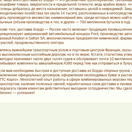
а, чаще всего доставка из Бордо — это деликатные грузоперевозки, требующ
пецифики товара, аккуратности и предельной точности, ведь крайне важно, 
толицы добралась до места назначения, оставшись целой и невредимой. Заку
инодельческих хозяйствах (их около 14 тысяч), расположенных в непосредст
десь производится множество наименований вин, среди которых можно найти
бычные (объем производства и тех, и других — 700 миллионов бутылок в год).
роме того, доставка Бордо — Россия часто включает продукцию промышленног
ункционирует американский автомобильный концерн Ford, производство авто
assault Aviation и Safran SA, многочисленные предприятия химической, фарм
траслей, продовольственного сектора.
вляясь важнейшим транспортным узлом и портовым центром Франции, грузы 
о высококлассным шоссейным дорогам, но и по морю. Кстати, статистика утве
жегодно принимает около двух тысяч судов и обслуживает почти 10 миллионов 
рибывают компоненты авиалайнеров А380 перед тем, как отправиться в Тулуз
сли вам необходима быстрая и доступная доставка из Бордо сборных грузов, 
аключении официальных договоров, оформлении необходимых бумаг и растам
ТТС-Карго»
. Многолетний опыт работы в сфере комбинированных морских пе
ранспортом, наличие полезных связей, наработанных схем доставки и пров
редлагать своим клиентам действительно выгодное сотрудничество. Мы сдел
 бизнес — успешнее!