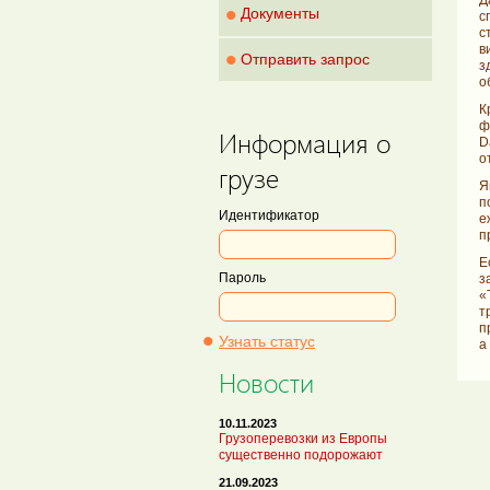
Д
•
Документы
с
с
в
•
Отправить запрос
з
о
К
ф
Информация о
D
о
грузе
Я
п
Идентификатор
е
п
Е
Пароль
з
«
т
п
•
Узнать статус
а
Новости
10.11.2023
Грузоперевозки из Европы
существенно подорожают
21.09.2023