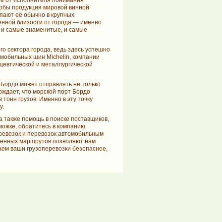
ие от исполнителя понимания
чтобы продукция мировой винной
пают её обычно в крупных
венной близости от города — именно
 и самые знаменитые, и самые
о сектора города, ведь здесь успешно
мобильных шин Michelin, компании
ацевтической и металлургической
Бордо может отправлять не только
рждает, что морской порт Бордо
тонн грузов. Именно в эту точку
у.
а также помощь в поиске поставщиков,
ожке, обратитесь в компанию
ревозок и перевозок автомобильным
еренных маршрутов позволяют нам
аем ваши грузоперевозки безопаснее,