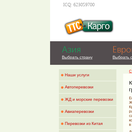
ICQ: 623059700
Азия
Евро
Выбрать страну
Выбрать 
С
•
Наши услуги
К
•
Автоперевозки
г
•
Е
ЖД и морские перевозки
Ж
К
•
Авиаперевозки
р
с
к
•
Перевозки из Китая
в