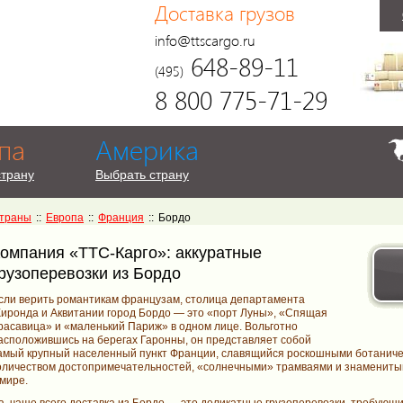
Доставка грузов
info@ttscargo.ru
648-89-11
(495)
8 800 775-71-29
па
Америка
страну
Выбрать страну
траны
::
Европа
::
Франция
::
Бордо
омпания «ТТС-Карго»: аккуратные
рузоперевозки из Бордо
сли верить романтикам французам, столица департамента
иронда и Аквитании город Бордо — это «порт Луны», «Спящая
расавица» и «маленький Париж» в одном лице. Вольготно
асположившись на берегах Гаронны, он представляет собой
амый крупный населенный пункт Франции, славящийся роскошными ботаниче
оличеством достопримечательностей, «солнечными» трамваями и знамениты
 мире.