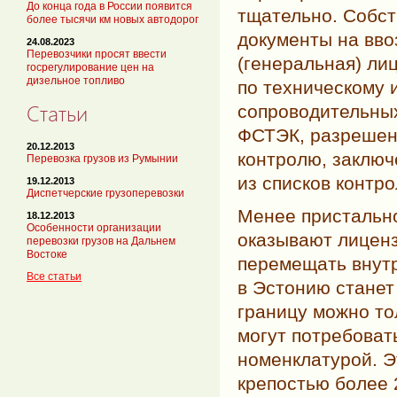
До конца года в России появится
тщательно. Собст
более тысячи км новых автодорог
документы на вво
24.08.2023
Перевозчики просят ввести
(генеральная) ли
госрегулирование цен на
дизельное топливо
по техническому 
Статьи
сопроводительны
ФСТЭК, разрешени
20.12.2013
контролю, заключ
Перевозка грузов из Румынии
из списков контро
19.12.2013
Диспетчерские грузоперевозки
Менее пристальн
18.12.2013
Особенности организации
оказывают лицен
перевозки грузов на Дальнем
Востоке
перемещать внутр
Все статьи
в Эстонию станет
границу можно то
могут потребоват
номенклатурой. Э
крепостью более 