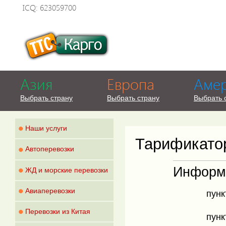
ICQ: 623059700
Азия
Европа
Аме
Выбрать страну
Выбрать страну
Выбрать 
•
Наши услуги
Тарификато
•
Автоперевозки
•
Информа
ЖД и морские перевозки
•
Авиаперевозки
пунк
•
Перевозки из Китая
пунк