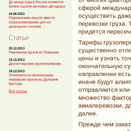
До конца года в России появится
сферой междунаро
более тысячи км новых автодорог
24.08.2023
осуществить даже
Перевозчики просят ввести
перевозки груза. 
госрегулирование цен на
дизельное топливо
придётся пересеч
Статьи
Тарифы грузопере
20.12.2013
существенно отли
Перевозка грузов из Румынии
цены и узнать то
19.12.2013
Диспетчерские грузоперевозки
окончательную су
18.12.2013
направлении есть
Особенности организации
перевозки грузов на Дальнем
иначе будут влият
Востоке
отправляется или
Все статьи
множество фактор
авиаперевозки, д
далее.
Прежде чем заказ